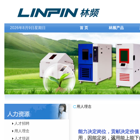
2026年8月9日星期日
首 页
林频产品
用人理念
人才招聘
能力决定岗位，贡献决定价值
用人理念
用，因能定岗，
运
用能上能下
人才培训